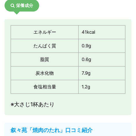
栄養成分
エネルギー
41kcal
たんぱく質
0.9g
脂質
0.6g
炭水化物
7.9g
食塩相当量
1.2g
※大さじ1杯あたり
叙々苑「焼肉のたれ」口コミ紹介