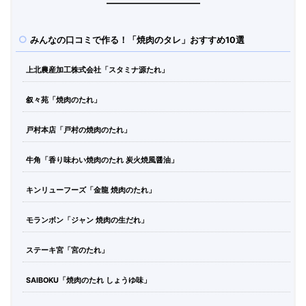
みんなの口コミで作る！「焼肉のタレ」おすすめ10選
上北農産加工株式会社「スタミナ源たれ」
叙々苑「焼肉のたれ」
戸村本店「戸村の焼肉のたれ」
牛角「香り味わい焼肉のたれ 炭火焼風醤油」
キンリューフーズ「金龍 焼肉のたれ」
モランボン「ジャン 焼肉の生だれ」
ステーキ宮「宮のたれ」
SAIBOKU「焼肉のたれ しょうゆ味」