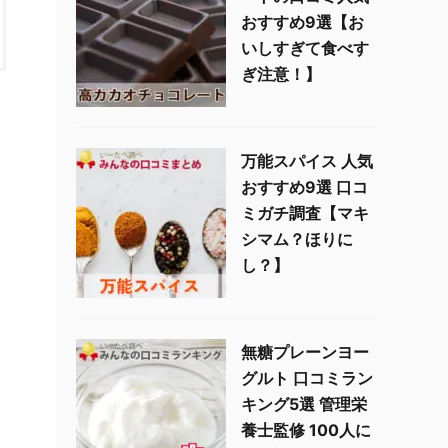
おすすめ9選【お
いしすぎて食べす
ぎ注意！】
万能スパイス 人気
おすすめ9選 口コ
ミガチ調査【マキ
シマム？ほりに
し？】
無糖プレーンヨー
グルト 口コミラン
キング5選 管理栄
養士監修 100人に