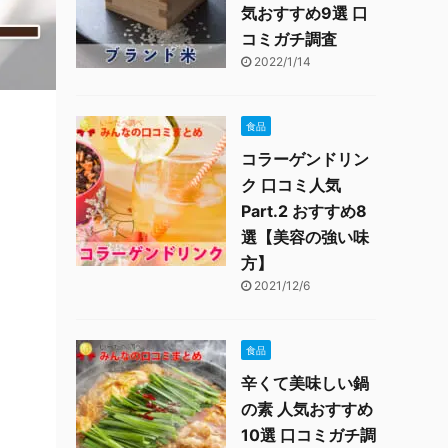
気おすすめ9選 口
コミガチ調査
2022/1/14
食品
コラーゲンドリン
ク 口コミ人気
Part.2 おすすめ8
選【美容の強い味
方】
2021/12/6
食品
辛くて美味しい鍋
の素 人気おすすめ
10選 口コミガチ調