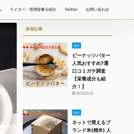
ム
ライター・管理栄養士紹介
Twitter
お問い合わせ
新着記事
食品
ピーナッツバター
人気おすすめ7選
口コミガチ調査
【栄養成分も紹
介！】
2022/2/22
食品
ネットで買えるブ
ランド米(精米) 人