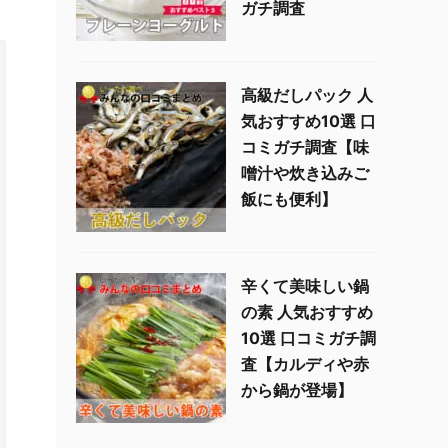
ガチ調査
高級だしパック 人
気おすすめ10選 口
コミガチ調査【味
噌汁や炊き込みご
飯にも便利】
辛くて美味しい鍋
の素 人気おすすめ
10選 口コミガチ調
査【カルディや赤
から鍋が登場】