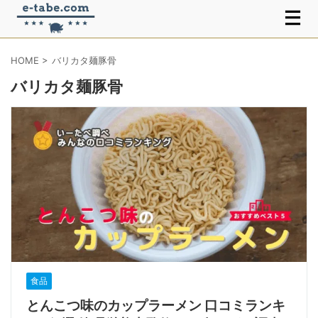
HOME
>
バリカタ麺豚骨
バリカタ麺豚骨
食品
とんこつ味のカップラーメン 口コミランキ