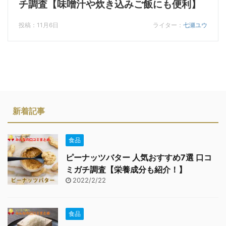
チ調査【味噌汁や炊き込みご飯にも便利】
投稿：11月6日
ライター：
七瀬ユウ
新着記事
食品
ピーナッツバター 人気おすすめ7選 口コ
ミガチ調査【栄養成分も紹介！】
2022/2/22
食品