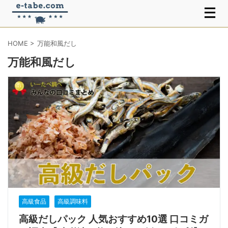
HOME
>
万能和風だし
万能和風だし
高級食品
高級調味料
高級だしパック 人気おすすめ10選 口コミガ