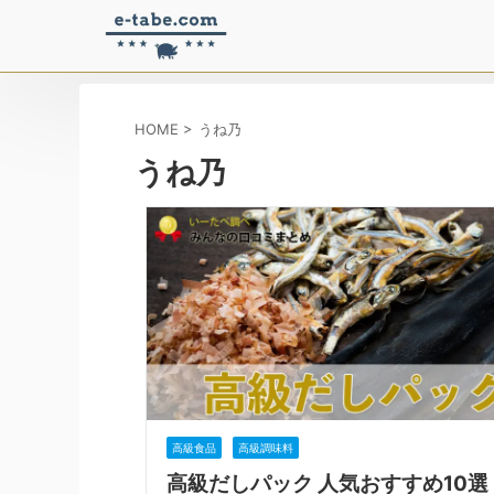
HOME
>
うね乃
うね乃
高級食品
高級調味料
高級だしパック 人気おすすめ10選