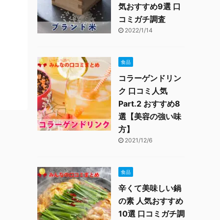
気おすすめ9選 口
コミガチ調査
2022/1/14
食品
コラーゲンドリン
ク 口コミ人気
Part.2 おすすめ8
選【美容の強い味
方】
2021/12/6
食品
辛くて美味しい鍋
の素 人気おすすめ
10選 口コミガチ調