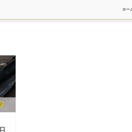
ホー
 口