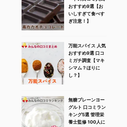
おすすめ9選【お
いしすぎて食べす
ぎ注意！】
万能スパイス 人気
おすすめ9選 口コ
ミガチ調査【マキ
シマム？ほりに
し？】
無糖プレーンヨー
グルト 口コミラン
キング5選 管理栄
養士監修 100人に