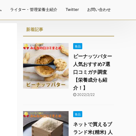
ム
ライター・管理栄養士紹介
Twitter
お問い合わせ
新着記事
食品
ピーナッツバター
人気おすすめ7選
口コミガチ調査
【栄養成分も紹
介！】
2022/2/22
食品
ネットで買えるブ
ランド米(精米) 人