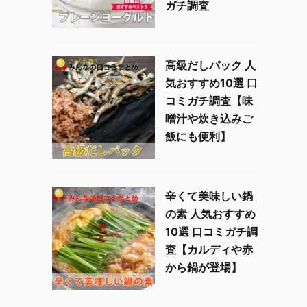
ガチ調査
高級だしパック 人
気おすすめ10選 口
コミガチ調査【味
噌汁や炊き込みご
飯にも便利】
辛くて美味しい鍋
の素 人気おすすめ
10選 口コミガチ調
査【カルディや赤
から鍋が登場】